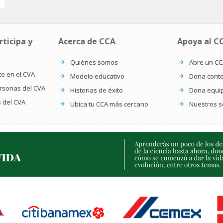
rticipa y
Acerca de CCA
Apoya al C
Quiénes somos
Abre un C
te en el CVA
Modelo educativo
Dona conte
ersonas del CVA
Historias de éxito
Dona equi
s del CVA
Ubica tu CCA más cercano
Nuestros s