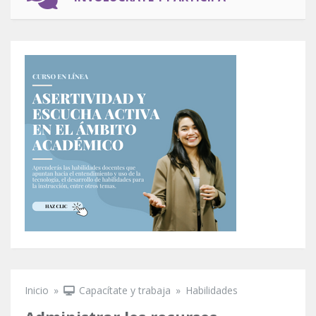
Inicio
»
Capacítate y trabaja
»
Habilidades
Se encuentra usted aquí