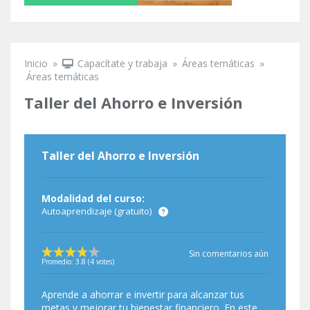
Inicio
»
Capacítate y trabaja
»
Áreas temáticas
»
Se encuentra usted aquí
Áreas temáticas
Taller del Ahorro e Inversión
Taller del Ahorro e Inversión
Modalidad del curso:
Autoaprendizaje (gratuito)
Sin comentarios aún
Promedio:
3.8
(
4
votes)
Aprende a ahorrar e invertir para alcanzar tus
metas y mejorar tu bienestar financiero. En este