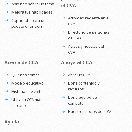
Aprende sobre un tema
el CVA
Mejora tus habilidades
Actividad reciente en el
Capacítate para un
CVA
puesto o función
Directorio de personas
del CVA
Avisos y noticias del
CVA
Acerca de CCA
Apoya al CCA
Quiénes somos
Abre un CCA
Modelo educativo
Dona contenido y
recursos
Historias de éxito
Dona equipo de
Ubica tu CCA más
cómputo
cercano
Nuestros socios del CVA
Ayuda