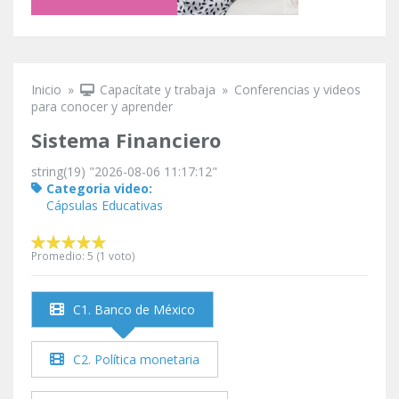
Inicio
»
Capacítate y trabaja
»
Conferencias y videos
Se encuentra usted aquí
para conocer y aprender
Sistema Financiero
string(19) "2026-08-06 11:17:12"
Categoria video:
Cápsulas Educativas
Promedio:
5
(
1
voto)
C1. Banco de México
C2. Política monetaria