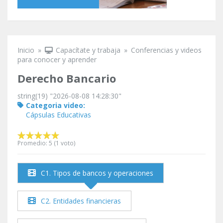
Inicio
»
Capacítate y trabaja
»
Conferencias y videos
Se encuentra usted aquí
para conocer y aprender
Derecho Bancario
string(19) "2026-08-08 14:28:30"
Categoria video:
Cápsulas Educativas
Promedio:
5
(
1
voto)
C1. Tipos de bancos y operaciones
C2. Entidades financieras