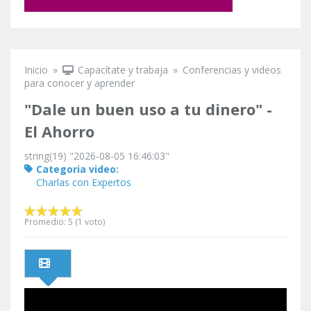
Inicio
»
Capacítate y trabaja
»
Conferencias y videos
Se encuentra usted aquí
para conocer y aprender
"Dale un buen uso a tu dinero" -
El Ahorro
string(19) "2026-08-05 16:46:03"
Categoria video:
Charlas con Expertos
Promedio:
5
(
1
voto)