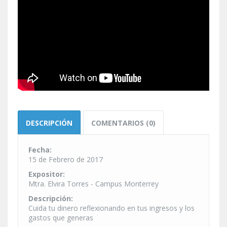
DESCRIPCIÓN
COMENTARIOS (0)
Fecha:
15 de Febrero de 2017
Expositor:
Mtra. Elvira Torres - Campus Monterrey
Descripción:
Cuida tu dinero reflexionando en tus ingresos y los
gastos que generas