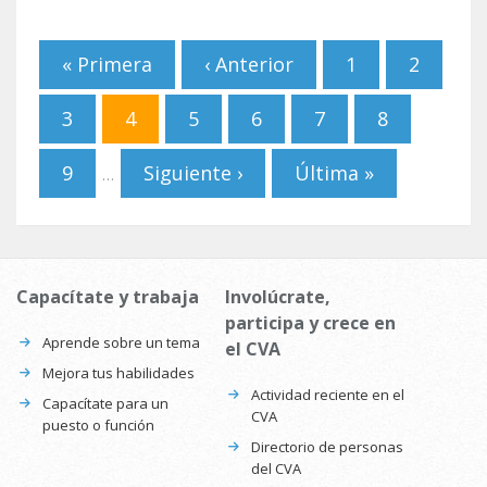
Páginas
« Primera
‹ Anterior
1
2
3
4
5
6
7
8
9
Siguiente ›
Última »
…
Capacítate y trabaja
Involúcrate,
participa y crece en
Aprende sobre un tema
el CVA
Mejora tus habilidades
Actividad reciente en el
Capacítate para un
CVA
puesto o función
Directorio de personas
del CVA