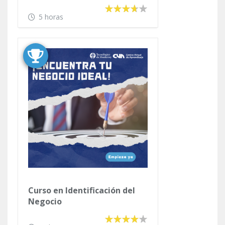
Money and Managing my
Finances
5 horas
Curso en Identificación del
Negocio