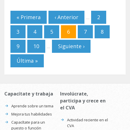
Páginas
« Primera
‹ Anterior
2
…
3
4
5
6
7
8
9
10
Siguiente ›
…
Última »
Capacítate y trabaja
Involúcrate,
participa y crece en
Aprende sobre un tema
el CVA
Mejora tus habilidades
Actividad reciente en el
Capacítate para un
CVA
puesto o función