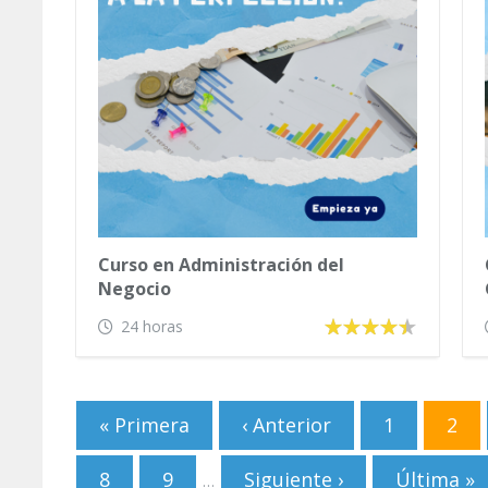
Curso en Administración del
Negocio
24 horas
Páginas
« Primera
‹ Anterior
1
2
8
9
Siguiente ›
Última »
…