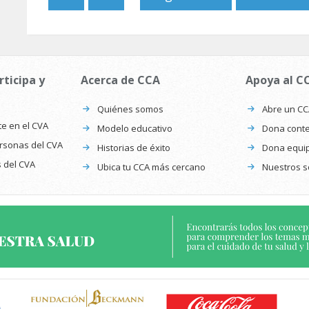
rticipa y
Acerca de CCA
Apoya al C
Quiénes somos
Abre un C
te en el CVA
Modelo educativo
Dona conte
ersonas del CVA
Historias de éxito
Dona equi
s del CVA
Ubica tu CCA más cercano
Nuestros s