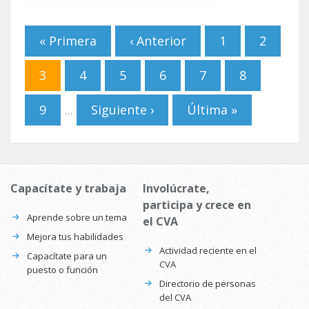
Páginas
« Primera
‹ Anterior
1
2
3
4
5
6
7
8
9
Siguiente ›
Última »
…
Capacítate y trabaja
Involúcrate,
participa y crece en
Aprende sobre un tema
el CVA
Mejora tus habilidades
Actividad reciente en el
Capacítate para un
CVA
puesto o función
Directorio de personas
del CVA