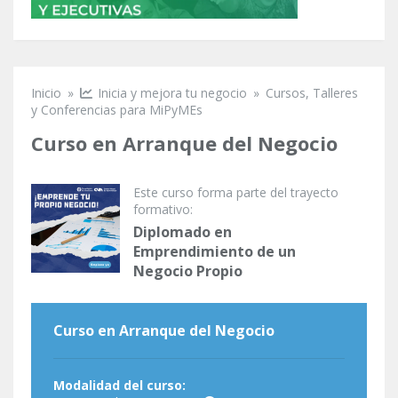
Inicio
»
Inicia y mejora tu negocio
»
Cursos, Talleres
Se encuentra usted aquí
y Conferencias para MiPyMEs
Curso en Arranque del Negocio
Este curso forma parte del trayecto
formativo:
Diplomado en
Emprendimiento de un
Negocio Propio
Curso en Arranque del Negocio
Modalidad del curso: