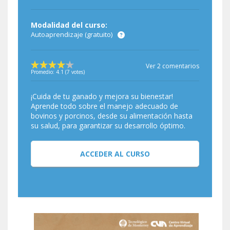
Modalidad del curso:
Autoaprendizaje (gratuito)
Ver 2 comentarios
Promedio:
4.1
(
7
votes)
¡Cuida de tu ganado y mejora su bienestar!
Aprende todo sobre el manejo adecuado de
bovinos y porcinos, desde su alimentación hasta
su salud, para garantizar su desarrollo óptimo.
ACCEDER AL CURSO