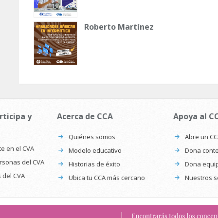
Roberto Martínez
rticipa y
Acerca de CCA
Apoya al C
Quiénes somos
Abre un C
te en el CVA
Modelo educativo
Dona conte
ersonas del CVA
Historias de éxito
Dona equi
s del CVA
Ubica tu CCA más cercano
Nuestros s