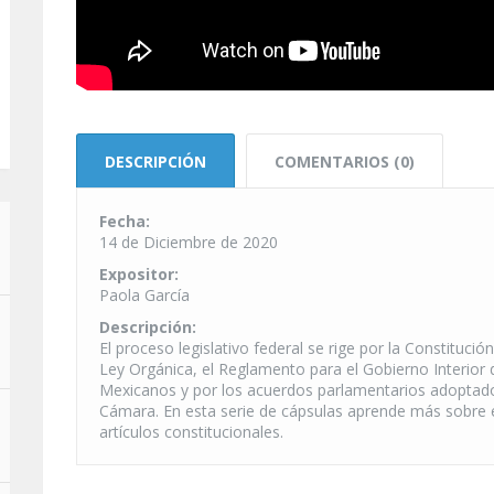
DESCRIPCIÓN
COMENTARIOS (0)
Fecha:
14 de Diciembre de 2020
Expositor:
Paola García
Descripción:
El proceso legislativo federal se rige por la Constituci
Ley Orgánica, el Reglamento para el Gobierno Interior
Mexicanos y por los acuerdos parlamentarios adoptad
Cámara. En esta serie de cápsulas aprende más sobre 
artículos constitucionales.