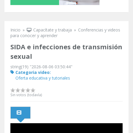
Inicio
»
Capacítate y trabaja
»
Conferencias y videos
Se encuentra usted aquí
para conocer y aprender
SIDA e infecciones de transmisión
sexual
string(19) "2026-08-06 03:50:44"
Categoria video:
Oferta educativa y tutoriales
Sin votos (todavía)