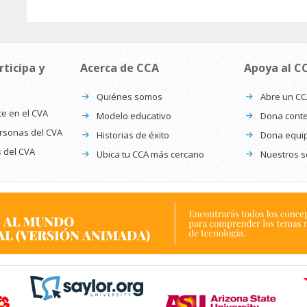
rticipa y
Acerca de CCA
Apoya al C
Quiénes somos
Abre un C
te en el CVA
Modelo educativo
Dona conte
ersonas del CVA
Historias de éxito
Dona equi
s del CVA
Ubica tu CCA más cercano
Nuestros s