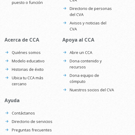
CVA
puesto o función
Directorio de personas
del CVA
Avisos y noticias del
CVA
Acerca de CCA
Apoya al CCA
Quiénes somos
Abre un CCA
Modelo educativo
Dona contenido y
recursos
Historias de éxito
Dona equipo de
Ubica tu CCA más
cómputo
cercano
Nuestros socios del CVA
Ayuda
Contáctanos
Directorio de servicios
Preguntas frecuentes