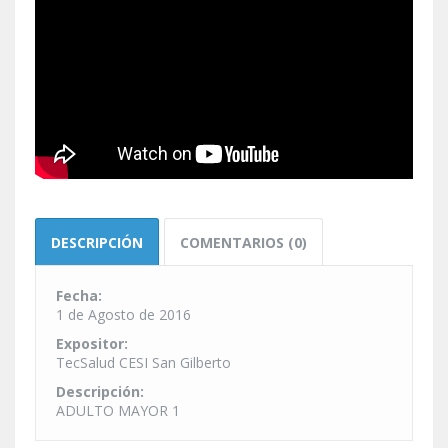
DESCRIPCIÓN
COMENTARIOS (0)
Fecha:
1 de Agosto de 2016
Expositor:
TecSalud CESI San Gilberto
Descripción:
ADULTO MAYOR 1