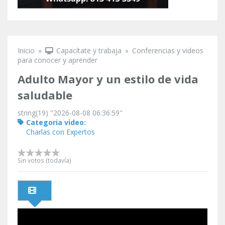
Inicio
»
Capacítate y trabaja
»
Conferencias y videos
Se encuentra usted aquí
para conocer y aprender
Adulto Mayor y un estilo de vida
saludable
string(19) "2026-08-08 06:36:59"
Categoria video:
Charlas con Expertos
Sin votos (todavía)