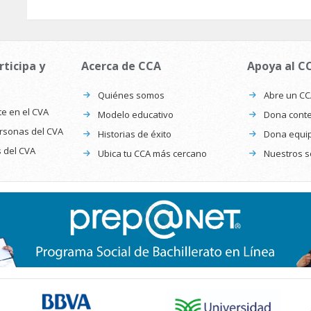
rticipa y
Acerca de CCA
Apoya al C
Quiénes somos
Abre un C
te en el CVA
Modelo educativo
Dona conte
ersonas del CVA
Historias de éxito
Dona equi
s del CVA
Ubica tu CCA más cercano
Nuestros s