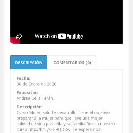
DESCRIPCIÓN
COMENTARIOS (0)
Fecha:
30 de Enero de 2020
Expositor:
Andrea Celis Terán
Descripción:
Curso Mujer, salud y desarrollo Tiene el objetivo
preparar a la mujer para que lleve una mejor
calidad de vida para ella y su familia Revisa nuestro
curso http://bit.ly/2H9QDKw ¡Te esperamos!