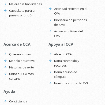
Mejora tus habilidades
Actividad reciente en el
Capacítate para un
CVA
puesto o función
Directorio de personas
del CVA
Avisos y noticias del
CVA
Acerca de CCA
Apoya al CCA
Quiénes somos
Abre un CCA
Modelo educativo
Dona contenido y
recursos
Historias de éxito
Dona equipo de
Ubica tu CCA más
cómputo
cercano
Nuestros socios del CVA
Ayuda
Contáctanos