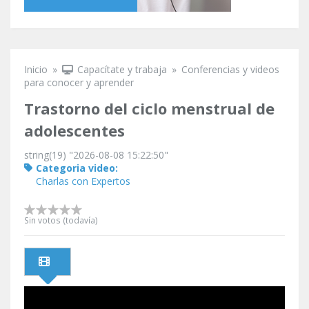
Inicio
»
Capacítate y trabaja
»
Conferencias y videos
Se encuentra usted aquí
para conocer y aprender
Trastorno del ciclo menstrual de
adolescentes
string(19) "2026-08-08 15:22:50"
Categoria video:
Charlas con Expertos
Sin votos (todavía)