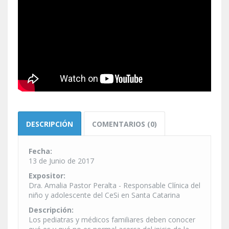
DESCRIPCIÓN
COMENTARIOS (0)
Fecha:
13 de Junio de 2017
Expositor:
Dra. Amalia Pastor Peralta - Responsable Clínica del
niño y adolescente del CeSi en Santa Catarina
Descripción:
Los pediatras y médicos familiares deben conocer