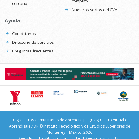
cómputo
cercano
Nuestros socios del CVA
Ayuda
Contáctanos
Directorio de servicios
Preguntas frecuentes
(CCA) Centros Comunitarios de Aprendizaje - (CVA) Centro Virtual de
Aprendizaje / DR © Instituto Tecnológico y de Estudios Superiores de
Monterrey | México, 2026
Aviso legal
|
Políticas de privacidad
|
Aviso de privacidad