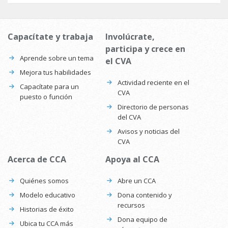
Capacítate y trabaja
Involúcrate,
participa y crece en
Aprende sobre un tema
el CVA
Mejora tus habilidades
Actividad reciente en el
Capacítate para un
CVA
puesto o función
Directorio de personas
del CVA
Avisos y noticias del
CVA
Acerca de CCA
Apoya al CCA
Quiénes somos
Abre un CCA
Modelo educativo
Dona contenido y
recursos
Historias de éxito
Dona equipo de
Ubica tu CCA más