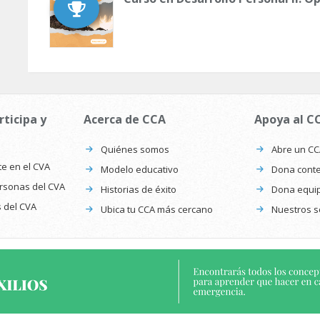
rticipa y
Acerca de CCA
Apoya al C
Quiénes somos
Abre un C
te en el CVA
Modelo educativo
Dona conte
ersonas del CVA
Historias de éxito
Dona equi
s del CVA
Ubica tu CCA más cercano
Nuestros s