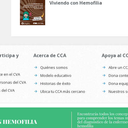
Viviendo con Hemofilia
rticipa y
Acerca de CCA
Apoya al C
Quiénes somos
Abre un C
te en el CVA
Modelo educativo
Dona conte
ersonas del CVA
Historias de éxito
Dona equi
s del CVA
Ubica tu CCA más cercano
Nuestros s