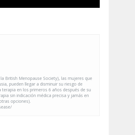
 la British Menopause Society), las mujeres que
a, pueden llegar a disminuir su riesgo de
 la terapia en los primeros 6 años después de su
rapia sin indicación médica precisa y jamás en
otras opciones).
sease/