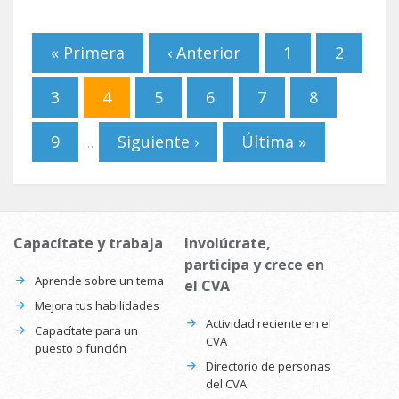
Páginas
« Primera
‹ Anterior
1
2
3
4
5
6
7
8
9
Siguiente ›
Última »
…
Capacítate y trabaja
Involúcrate,
participa y crece en
Aprende sobre un tema
el CVA
Mejora tus habilidades
Actividad reciente en el
Capacítate para un
CVA
puesto o función
Directorio de personas
del CVA