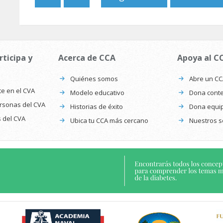
rticipa y
Acerca de CCA
Apoya al C
Quiénes somos
Abre un C
te en el CVA
Modelo educativo
Dona conte
ersonas del CVA
Historias de éxito
Dona equi
s del CVA
Ubica tu CCA más cercano
Nuestros s