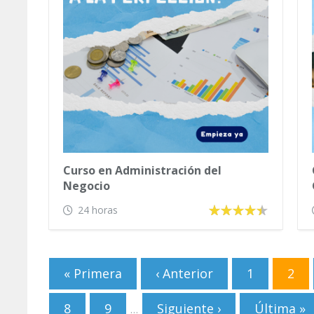
Curso en Administración del
Negocio
24 horas
Páginas
« Primera
‹ Anterior
1
2
8
9
Siguiente ›
Última »
…