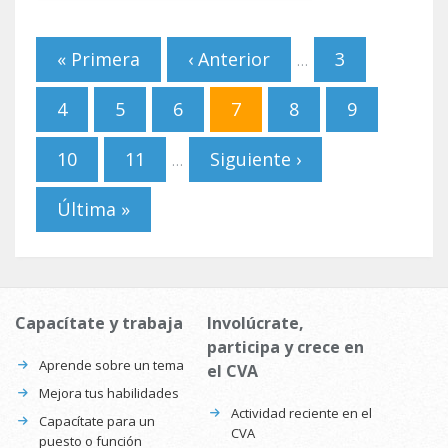
Páginas
« Primera
‹ Anterior
3
…
4
5
6
7
8
9
10
11
Siguiente ›
…
Última »
Capacítate y trabaja
Involúcrate,
participa y crece en
Aprende sobre un tema
el CVA
Mejora tus habilidades
Actividad reciente en el
Capacítate para un
CVA
puesto o función