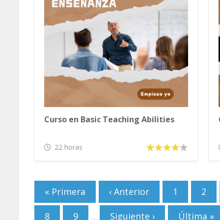
Curso en Basic Teaching Abilities
22 horas
Páginas
« Primera
‹ Anterior
1
2
8
9
Siguiente ›
Última »
…