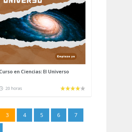
Curso en Ciencias: El Universo
20 horas
3
4
5
6
7