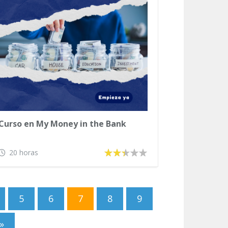
Curso en My Money in the Bank
20 horas
5
6
7
8
9
»