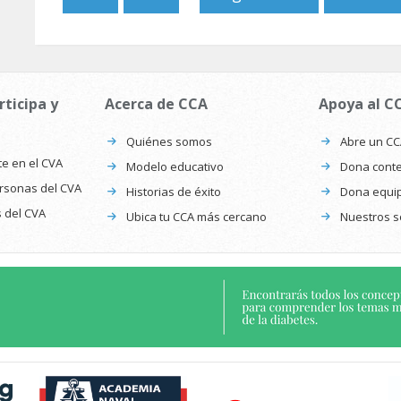
rticipa y
Acerca de CCA
Apoya al C
Quiénes somos
Abre un C
te en el CVA
Modelo educativo
Dona conte
ersonas del CVA
Historias de éxito
Dona equi
s del CVA
Ubica tu CCA más cercano
Nuestros s