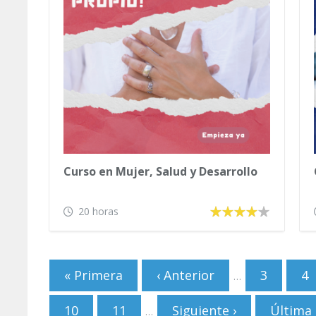
Curso en Mujer, Salud y Desarrollo
20 horas
Páginas
« Primera
‹ Anterior
3
4
…
10
11
Siguiente ›
Última 
…