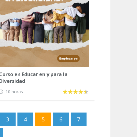
Curso en Educar en y para la
Diversidad
10 horas
3
4
5
6
7