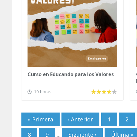
Curso en Educando para los Valores
10 horas
Páginas
« Primera
‹ Anterior
1
2
8
9
Siguiente ›
Última »
…