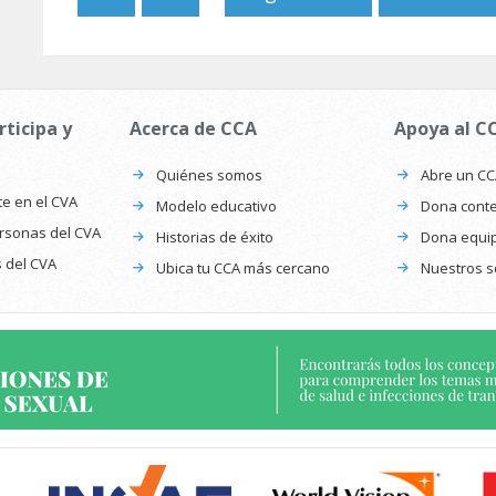
rticipa y
Acerca de CCA
Apoya al C
Quiénes somos
Abre un C
te en el CVA
Modelo educativo
Dona conte
ersonas del CVA
Historias de éxito
Dona equi
s del CVA
Ubica tu CCA más cercano
Nuestros s