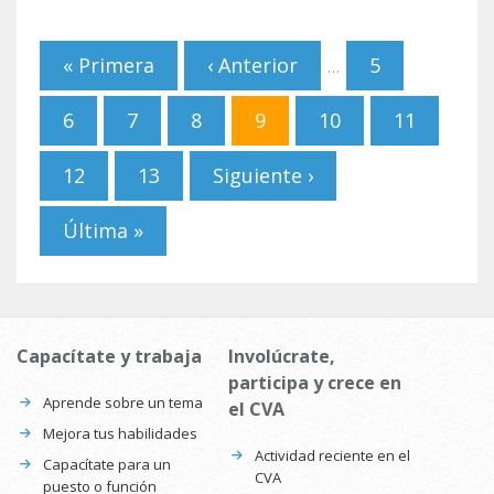
Páginas
« Primera
‹ Anterior
5
…
6
7
8
9
10
11
12
13
Siguiente ›
Última »
Capacítate y trabaja
Involúcrate,
participa y crece en
Aprende sobre un tema
el CVA
Mejora tus habilidades
Actividad reciente en el
Capacítate para un
CVA
puesto o función