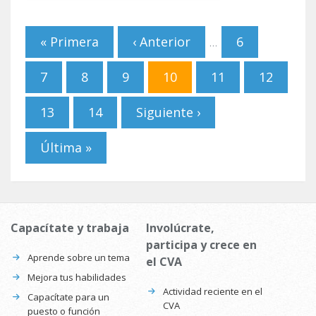
Páginas
« Primera
‹ Anterior
6
…
7
8
9
10
11
12
13
14
Siguiente ›
Última »
Capacítate y trabaja
Involúcrate,
participa y crece en
Aprende sobre un tema
el CVA
Mejora tus habilidades
Actividad reciente en el
Capacítate para un
CVA
puesto o función