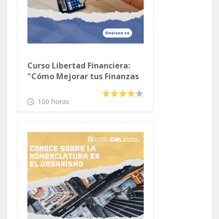
Curso Libertad Financiera:
"Cómo Mejorar tus Finanzas
Personales y tus Hábitos con
el Dinero"
100 horas