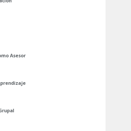
cación
como Asesor
 Aprendizaje
Grupal