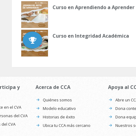
Curso en Aprendiendo a Aprender
Curso en Integridad Académica
rticipa y
Acerca de CCA
Apoya al C
Quiénes somos
Abre un C
te en el CVA
Modelo educativo
Dona conte
ersonas del CVA
Historias de éxito
Dona equi
s del CVA
Ubica tu CCA más cercano
Nuestros s