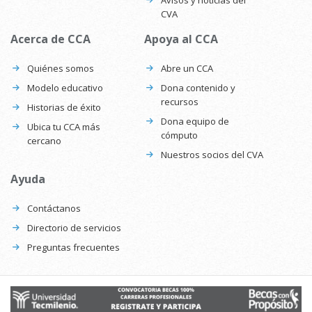
Avisos y noticias del
CVA
Acerca de CCA
Apoya al CCA
Quiénes somos
Abre un CCA
Modelo educativo
Dona contenido y
recursos
Historias de éxito
Dona equipo de
Ubica tu CCA más
cómputo
cercano
Nuestros socios del CVA
Ayuda
Contáctanos
Directorio de servicios
Preguntas frecuentes