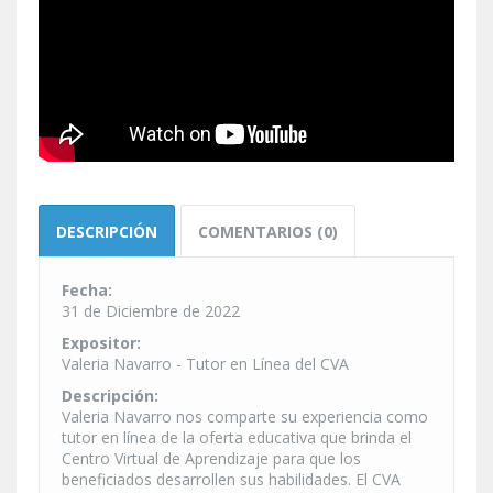
DESCRIPCIÓN
COMENTARIOS (0)
Fecha:
31 de Diciembre de 2022
Expositor:
Valeria Navarro - Tutor en Línea del CVA
Descripción:
Valeria Navarro nos comparte su experiencia como
tutor en línea de la oferta educativa que brinda el
Centro Virtual de Aprendizaje para que los
beneficiados desarrollen sus habilidades. El CVA