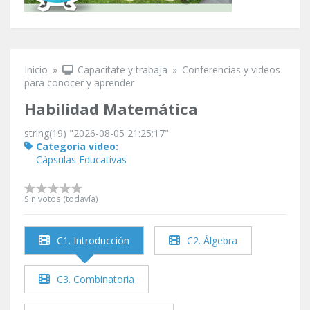
Inicio
»
Capacítate y trabaja
»
Conferencias y videos
Se encuentra usted aquí
para conocer y aprender
Habilidad Matemática
string(19) "2026-08-05 21:25:17"
Categoria video:
Cápsulas Educativas
Sin votos (todavía)
C1. Introducción
C2. Álgebra
C3. Combinatoria