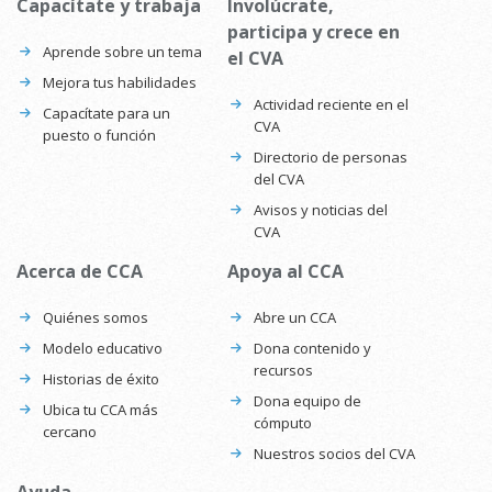
Capacítate y trabaja
Involúcrate,
participa y crece en
Aprende sobre un tema
el CVA
Mejora tus habilidades
Actividad reciente en el
Capacítate para un
CVA
puesto o función
Directorio de personas
del CVA
Avisos y noticias del
CVA
Acerca de CCA
Apoya al CCA
Quiénes somos
Abre un CCA
Modelo educativo
Dona contenido y
recursos
Historias de éxito
Dona equipo de
Ubica tu CCA más
cómputo
cercano
Nuestros socios del CVA