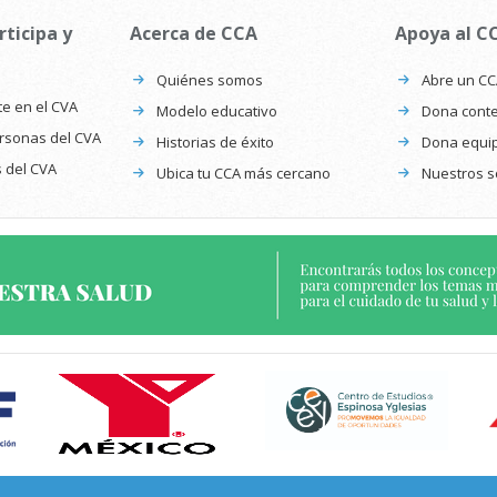
rticipa y
Acerca de CCA
Apoya al C
Quiénes somos
Abre un C
te en el CVA
Modelo educativo
Dona conte
ersonas del CVA
Historias de éxito
Dona equi
s del CVA
Ubica tu CCA más cercano
Nuestros s