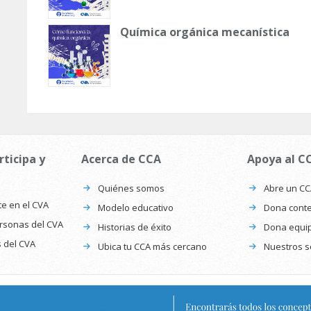
Química orgánica mecanística
rticipa y
Acerca de CCA
Apoya al C
Quiénes somos
Abre un C
te en el CVA
Modelo educativo
Dona conte
ersonas del CVA
Historias de éxito
Dona equi
s del CVA
Ubica tu CCA más cercano
Nuestros s