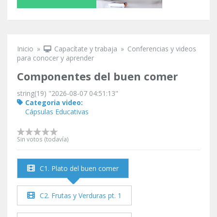
Inicio
»
Capacítate y trabaja
»
Conferencias y videos
Se encuentra usted aquí
para conocer y aprender
Componentes del buen comer
string(19) "2026-08-07 04:51:13"
Categoria video:
Cápsulas Educativas
Sin votos (todavía)
C1. Plato del buen comer
C2. Frutas y Verduras pt. 1