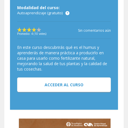
Modalidad del curso:
Autoaprendizaje (gratuito)
Sin comentarios aún
Promedio:
4
(
10
votes)
En este curso descubrirás qué es el humus y
aprenderás de manera práctica a producirlo en
casa para usarlo como fertilizante natural,
mejorando la salud de tus plantas y la calidad de
tus cosechas.
ACCEDER AL CURSO