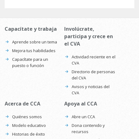
Capacítate y trabaja
Involúcrate,
participa y crece en
Aprende sobre un tema
el CVA
Mejora tus habilidades
Actividad reciente en el
Capacítate para un
CVA
puesto o función
Directorio de personas
del CVA
Avisos y noticias del
CVA
Acerca de CCA
Apoya al CCA
Quiénes somos
Abre un CCA
Modelo educativo
Dona contenido y
recursos
Historias de éxito