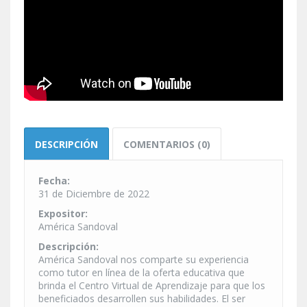
DESCRIPCIÓN
COMENTARIOS (0)
Fecha:
31 de Diciembre de 2022
Expositor:
América Sandoval
Descripción:
América Sandoval nos comparte su experiencia
como tutor en línea de la oferta educativa que
brinda el Centro Virtual de Aprendizaje para que los
beneficiados desarrollen sus habilidades. El ser