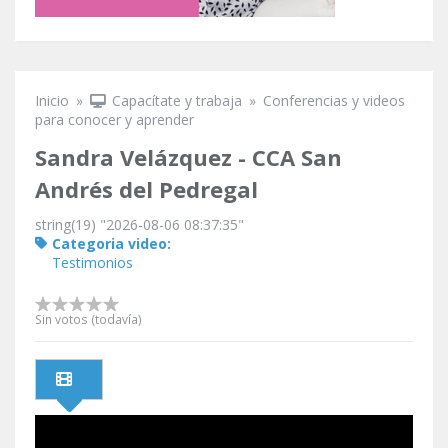
Inicio
»
Capacítate y trabaja
»
Conferencias y videos
Se encuentra usted aquí
para conocer y aprender
Sandra Velázquez - CCA San
Andrés del Pedregal
string(19) "2026-08-06 08:37:35"
Categoria video:
Testimonios
Sin votos (todavía)