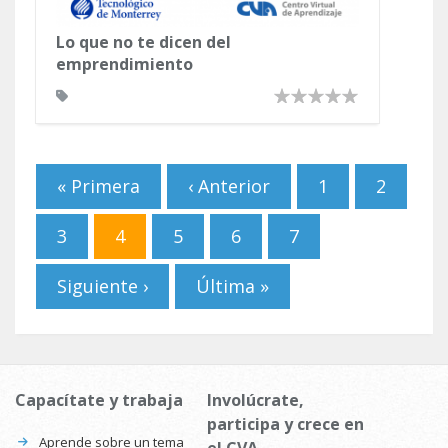
Lo que no te dicen del
emprendimiento
Páginas
« Primera
‹ Anterior
1
2
3
4
5
6
7
Siguiente ›
Última »
Capacítate y trabaja
Involúcrate,
participa y crece en
Aprende sobre un tema
el CVA