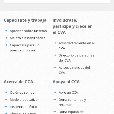
Capacítate y trabaja
Involúcrate,
participa y crece en
Aprende sobre un tema
el CVA
Mejora tus habilidades
Actividad reciente en el
Capacítate para un
CVA
puesto o función
Directorio de personas
del CVA
Avisos y noticias del
CVA
Acerca de CCA
Apoya al CCA
Quiénes somos
Abre un CCA
Modelo educativo
Dona contenido y
recursos
Historias de éxito
Dona equipo de
Ubica tu CCA más