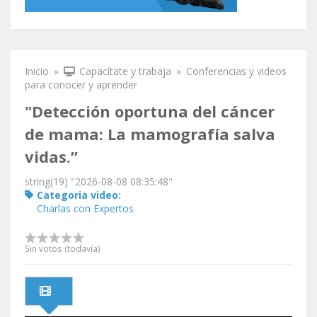
Inicio
»
Capacítate y trabaja
»
Conferencias y videos
Se encuentra usted aquí
para conocer y aprender
"Detección oportuna del cáncer
de mama: La mamografía salva
vidas.”
string(19) "2026-08-08 08:35:48"
Categoria video:
Charlas con Expertos
Sin votos (todavía)