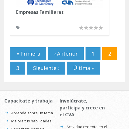
Empresas Familiares
Páginas
« Primera
‹ Anterior
1
2
3
Siguiente ›
Última »
Capacítate y trabaja
Involúcrate,
participa y crece en
Aprende sobre un tema
el CVA
Mejora tus habilidades
Actividad reciente en el
Capacítate para un