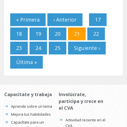
Páginas
« Primera
‹ Anterior
17
…
18
19
20
21
22
23
24
25
Siguiente ›
Última »
Capacítate y trabaja
Involúcrate,
participa y crece en
Aprende sobre un tema
el CVA
Mejora tus habilidades
Actividad reciente en el
Capacítate para un
CVA