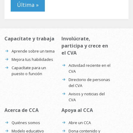
Última »
Capacítate y trabaja
Involúcrate,
participa y crece en
Aprende sobre un tema
el CVA
Mejora tus habilidades
Actividad reciente en el
Capacítate para un
CVA
puesto o función
Directorio de personas
del CVA
Avisos y noticias del
CVA
Acerca de CCA
Apoya al CCA
Quiénes somos
Abre un CCA
Modelo educativo
Dona contenido y