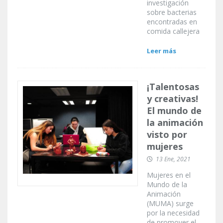
investigación
sobre bacterias
encontradas en
comida callejera
Leer más
¡Talentosas
y creativas!
El mundo de
la animación
visto por
mujeres
13 Ene, 2021
Mujeres en el
Mundo de la
Animación
(MUMA) surge
por la necesidad
de promover el