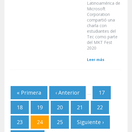
Latinoamérica de
Microsoft
Corporation
compartió una
charla con
estudiantes del
Tec como parte
del MKT Fest
2020
Leer más
Páginas
« Primera
‹ Anterior
17
…
18
19
20
21
22
23
24
25
Siguiente ›