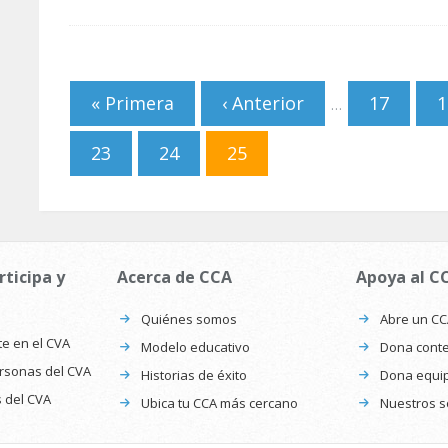
Páginas
« Primera
‹ Anterior
17
1
…
23
24
25
rticipa y
Acerca de CCA
Apoya al C
Quiénes somos
Abre un C
te en el CVA
Modelo educativo
Dona conte
ersonas del CVA
Historias de éxito
Dona equi
s del CVA
Ubica tu CCA más cercano
Nuestros s