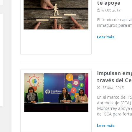
te apoya
8 Oct, 2019
El fondo de capit
inmaduros para inv
Leer más
Impulsan emp
través del Ce
17 Mar, 2015
En el marco del 1
Aprendizaje (CCA)
Monterrey apoya e
del CCA para forta
Leer más