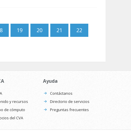
8
19
20
21
22
CA
Ayuda
CA
Contáctanos
nido y recursos
Directorio de servicios
po de cómputo
Preguntas frecuentes
ocios del CVA