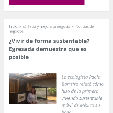
Inicio
»
Inicia y mejora tu negocio
»
Noticias de
Se encuentra usted aquí
negocios
¿Vivir de forma sustentable?
Egresada demuestra que es
posible
La ecologista Paola
Barreiro relató cómo
hizo de la primera
vivienda sustentable
móvil de México su
hogar