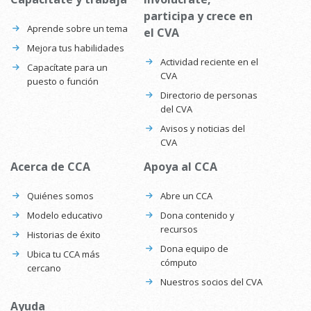
participa y crece en
Aprende sobre un tema
el CVA
Mejora tus habilidades
Actividad reciente en el
Capacítate para un
CVA
puesto o función
Directorio de personas
del CVA
Avisos y noticias del
CVA
Acerca de CCA
Apoya al CCA
Quiénes somos
Abre un CCA
Modelo educativo
Dona contenido y
recursos
Historias de éxito
Dona equipo de
Ubica tu CCA más
cómputo
cercano
Nuestros socios del CVA
Ayuda