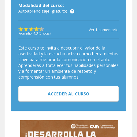
Modalidad del curso:
Autoaprendizaje (gratuito)
Ver 1 comentario
Promedio:
4.3
(
3
votes)
Este curso te invita a descubrir el valor de la
asertividad y la escucha activa como herramientas
clave para mejorar la comunicación en el aula.
Aprenderás a fortalecer tus habilidades personales
y a fomentar un ambiente de respeto y
comprensión con tus alumnos.
ACCEDER AL CURSO