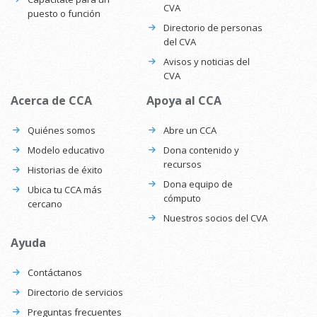
CVA
puesto o función
Directorio de personas
del CVA
Avisos y noticias del
CVA
Acerca de CCA
Apoya al CCA
Quiénes somos
Abre un CCA
Modelo educativo
Dona contenido y
recursos
Historias de éxito
Dona equipo de
Ubica tu CCA más
cómputo
cercano
Nuestros socios del CVA
Ayuda
Contáctanos
Directorio de servicios
Preguntas frecuentes