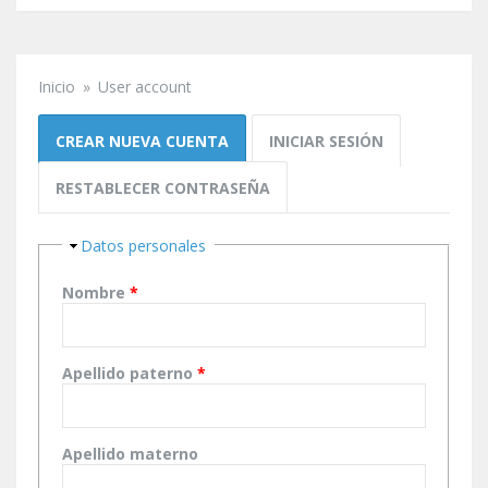
Inicio
»
User account
Se encuentra usted aquí
Solapas principales
CREAR NUEVA CUENTA
(SOLAPA ACTIVA)
INICIAR SESIÓN
RESTABLECER CONTRASEÑA
Ocultar
Datos personales
Nombre
*
Apellido paterno
*
Apellido materno