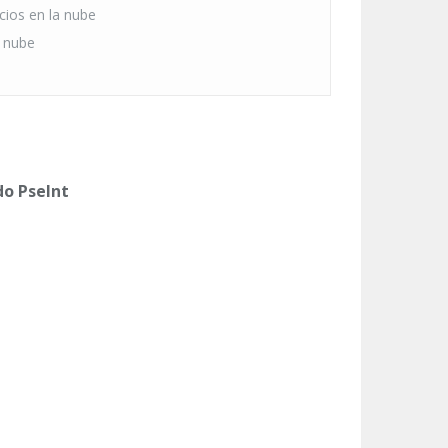
cios en la nube
a nube
do PseInt